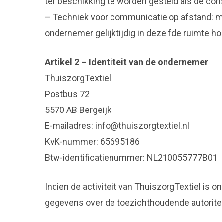
ter beschikking te worden gesteld als de con
– Techniek voor communicatie op afstand: m
ondernemer gelijktijdig in dezelfde ruimte 
Artikel 2 – Identiteit van de ondernemer
ThuiszorgTextiel
Postbus 72
5570 AB Bergeijk
E-mailadres: info@thuiszorgtextiel.nl
KvK-nummer: 65695186
Btw-identificatienummer: NL210055777B01
Indien de activiteit van ThuiszorgTextiel is 
gegevens over de toezichthoudende autoritei