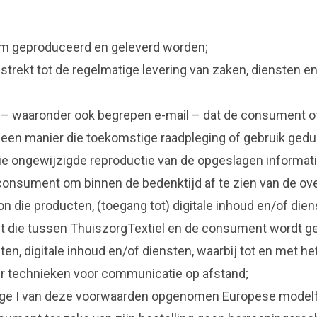
vorm geproduceerd en geleverd worden;
rekt tot de regelmatige levering van zaken, diensten en
– waaronder ook begrepen e-mail – dat de consument of 
op een manier die toekomstige raadpleging of gebruik ged
die ongewijzigde reproductie van de opgeslagen informat
consument om binnen de bedenktijd af te zien van de o
n die producten, (toegang tot) digitale inhoud en/of di
die tussen ThuiszorgTextiel en de consument wordt ges
n, digitale inhoud en/of diensten, waarbij tot en met he
r technieken voor communicatie op afstand;
lage I van deze voorwaarden opgenomen Europese modelfor